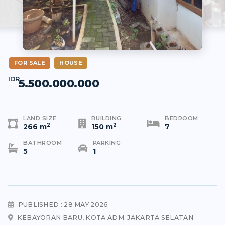
FOR SALE
HOUSE
IDR
5.500.000.000
LAND SIZE
BUILDING
BEDROOM
2
2
266 m
150 m
7
BATHROOM
PARKING
5
1
PUBLISHED : 28 MAY 2026
KEBAYORAN BARU, KOTA ADM. JAKARTA SELATAN