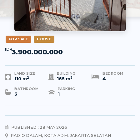
FOR SALE
HOUSE
IDR
3.900.000.000
LAND SIZE
BUILDING
BEDROOM
2
2
110 m
165 m
4
BATHROOM
PARKING
3
1
PUBLISHED : 28 MAY 2026
RADIO DALAM, KOTA ADM. JAKARTA SELATAN