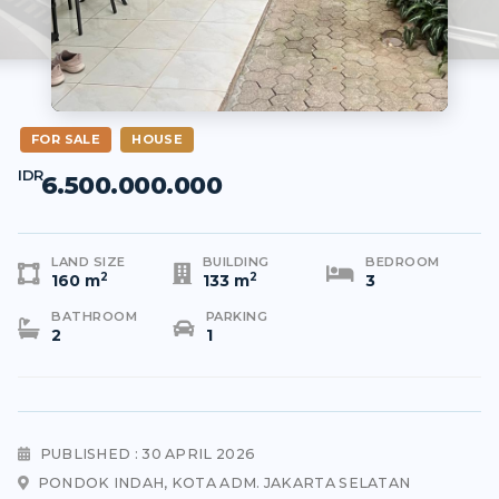
FOR SALE
HOUSE
IDR
6.500.000.000
LAND SIZE
BUILDING
BEDROOM
2
2
160 m
133 m
3
BATHROOM
PARKING
2
1
PUBLISHED : 30 APRIL 2026
PONDOK INDAH, KOTA ADM. JAKARTA SELATAN