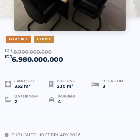
FOR SALE
HOUSE
IDR
8.900.000.000
IDR
6.980.000.000
LAND SIZE
BUILDING
BEDROOM
2
2
332 m
230 m
3
BATHROOM
PARKING
2
4
PUBLISHED : 10 FEBRUARY 2026