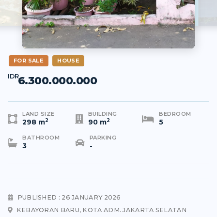
FOR SALE
HOUSE
IDR
6.300.000.000
LAND SIZE
BUILDING
BEDROOM
2
2
298 m
90 m
5
BATHROOM
PARKING
3
-
PUBLISHED : 26 JANUARY 2026
KEBAYORAN BARU, KOTA ADM. JAKARTA SELATAN