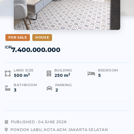
FOR SALE
HOUSE
IDR
7.400.000.000
LAND SIZE
BUILDING
BEDROOM
2
2
500 m
250 m
5
BATHROOM
PARKING
3
2
PUBLISHED : 04 JUNE 2026
PONDOK LABU, KOTA ADM. JAKARTA SELATAN